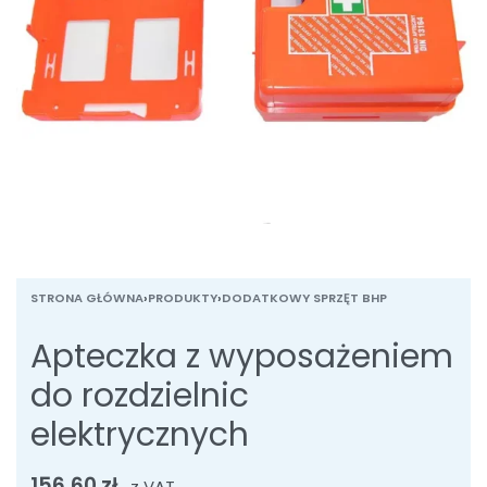
STRONA GŁÓWNA
›
PRODUKTY
›
DODATKOWY SPRZĘT BHP
Apteczka z wyposażeniem
do rozdzielnic
elektrycznych
156,60
zł
z VAT