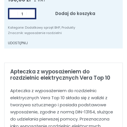
ilość
Dodaj do koszyka
Apteczka
z
Kategorie:
Dodatkowy sprzęt BHP
,
Produkty
wyposażeniem
Znacznik:
wyposażenie rozdzielni
do
UDOSTĘPNIJ
rozdzielnic
elektrycznych
Apteczka z wyposażeniem do
rozdzielnic elektrycznych Vera Top 10
Apteczka z wyposażeniem do rozdzielnic
elektrycznych Vera Top 10 składa się z walizki z
tworzywa sztucznego i posiada podstawowe
wyposażenie, zgodne z normą DIN-13164, służące
do udzielania pierwszej pomocy. Przeznaczona
jako wyposażenie rozdzielnic elektrycznych,