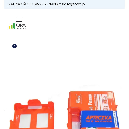
Skip
ZADZWOŃ: 534 992 677
NAPISZ: sklep@opa.pl
to
content
0
OTWÓRZ
KOSZYK
ZALOGUJ
SIĘ