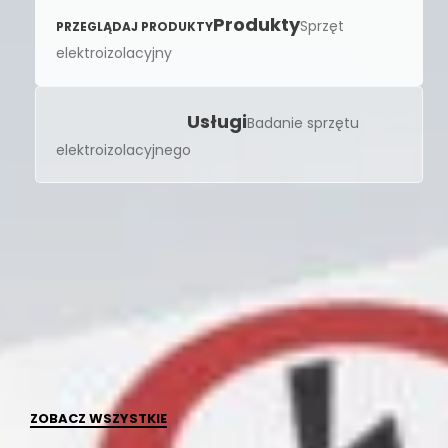
Produkty
Sprzęt
PRZEGLĄDAJ PRODUKTY
elektroizolacyjny
Usługi
Badanie sprzętu
elektroizolacyjnego
POLECANE PRODUKTY
ZOBACZ WSZYSTKIE