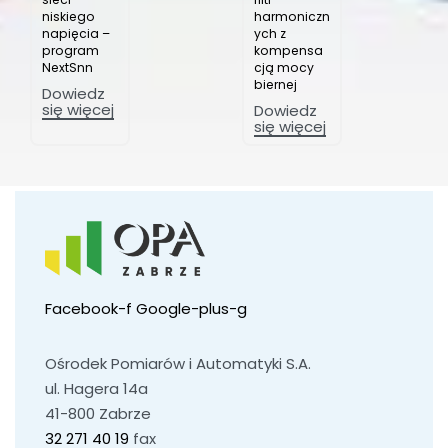
niskiego
harmoniczn
napięcia –
ych z
program
kompensa
NextSnn
cją mocy
biernej
Dowiedz
się więcej
Dowiedz
się więcej
Facebook-f
Google-plus-g
Ośrodek Pomiarów i Automatyki S.A.
ul. Hagera 14a
41-800 Zabrze
32 271 40 19
fax