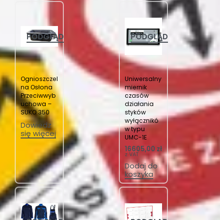
PODGLĄD
PODGLĄD
Ognioszczel
Uniwersalny
na Osłona
miernik
Przeciwwyb
czasów
uchowa –
działania
SUKO 350
styków
wyłącznikó
Dowiedz
w typu
się więcej
UMC-1E
16605,00
zł
z VAT
Dodaj do
koszyka