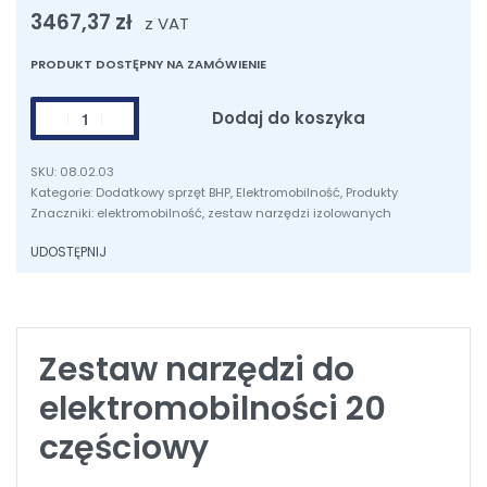
3467,37
zł
z VAT
PRODUKT DOSTĘPNY NA ZAMÓWIENIE
ilość
Dodaj do koszyka
Zestaw
narzędzi
08.02.03
do
Kategorie:
Dodatkowy sprzęt BHP
,
Elektromobilność
,
Produkty
Znaczniki:
elektromobilność
,
zestaw narzędzi izolowanych
elektromobilności
20
UDOSTĘPNIJ
częściowy
Zestaw narzędzi do
elektromobilności 20
częściowy