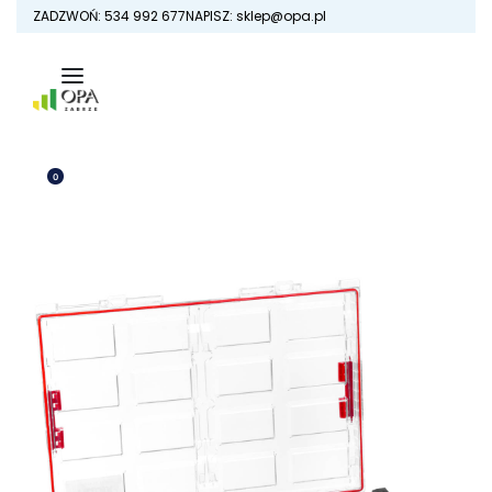
Skip
ZADZWOŃ: 534 992 677
NAPISZ: sklep@opa.pl
to
content
0
OTWÓRZ
KOSZYK
ZALOGUJ
SIĘ