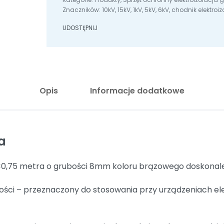
Znaczników:
10kV
,
15kV
,
1kV
,
5kV
,
6kV
,
chodnik elektroiz
UDOSTĘPNIJ
Opis
Informacje dodatkowe
a
×0,75 metra o grubości 8mm koloru brązowego doskonale
nności – przeznaczony do stosowania przy urządzeniach