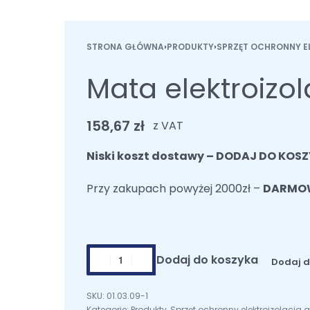
STRONA GŁÓWNA
›
PRODUKTY
›
SPRZĘT OCHRONNY 
Mata elektroiz
158,67
zł
z VAT
Niski koszt dostawy – DODAJ DO KOSZ
Przy zakupach powyżej 2000zł –
DARMO
ilość
Dodaj do koszyka
Dodaj do
Mata
elektroizolacyjna
01.03.09-1
kwadratowa
Kategorie:
Produkty
,
Sprzęt ochronny elektroizolacj