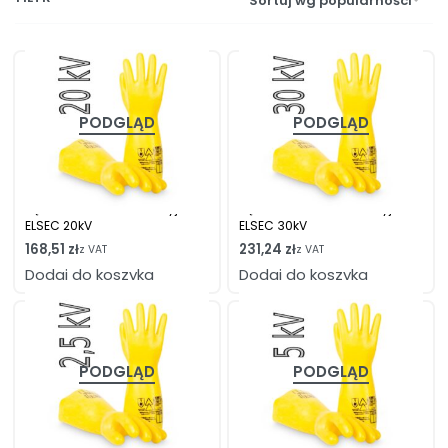
Sortuj wg popularności
PODGLĄD
PODGLĄD
Rękawice elektroizolacyjne
Rękawice elektroizolacyjne
ELSEC 20kV
ELSEC 30kV
168,51
zł
231,24
zł
z VAT
z VAT
Dodaj do koszyka
Dodaj do koszyka
PODGLĄD
PODGLĄD