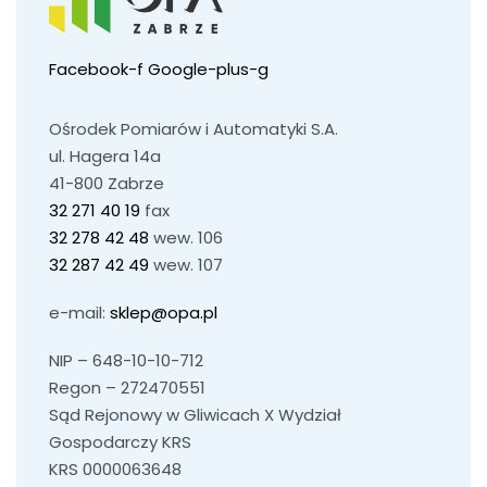
Facebook-f
Google-plus-g
Ośrodek Pomiarów i Automatyki S.A.
ul. Hagera 14a
41-800 Zabrze
32 271 40 19
fax
32 278 42 48
wew. 106
32 287 42 49
wew. 107
e-mail:
sklep@opa.pl
NIP – 648-10-10-712
Regon – 272470551
Sąd Rejonowy w Gliwicach X Wydział
Gospodarczy KRS
KRS 0000063648