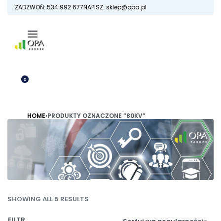
Skip
ZADZWOŃ: 534 992 677
NAPISZ: sklep@opa.pl
to
content
0
80KV
OTWÓRZ
KOSZYK
ZALOGUJ
SIĘ
HOME
›
PRODUKTY OZNACZONE “80KV”
SHOWING ALL 5 RESULTS
FILTR