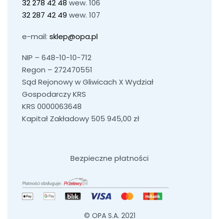
32 278 42 48
wew. 106
32 287 42 49
wew. 107
e-mail:
sklep@opa.pl
NIP – 648-10-10-712
Regon – 272470551
Sąd Rejonowy w Gliwicach X Wydział
Gospodarczy KRS
KRS 0000063648
Kapitał Zakładowy 505 945,00 zł
Bezpieczne płatności
© OPA S.A. 2021