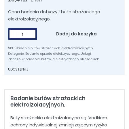
Cena badania dotyczy 1 buta strażackiego
elektroizolacyjnego.
ilość
Dodaj do koszyka
Badanie
butów
Badanie butów strażackich elektroizolacyjnych
strażackich
Kategorie:
Badanie sprzętu dielektrycznego
,
Usługi
Znaczniki:
badanie
,
butów
,
dielektrycznego
,
strażackich
elektroizolacyjnych
UDOSTĘPNIJ
Badanie butów strażackich
elektroizolacyjnych.
Buty strażackie elektroizolacyjne są środkiem
ochrony indywidualnej zmniejszającym ryzyko