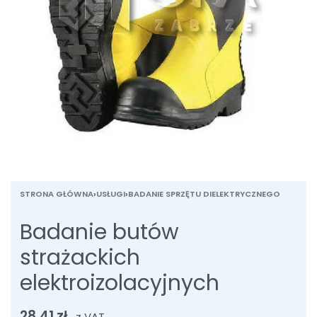
STRONA GŁÓWNA
›
USŁUGI
›
BADANIE SPRZĘTU DIELEKTRYCZNEGO
Badanie butów
strażackich
elektroizolacyjnych
28,41
zł
z VAT