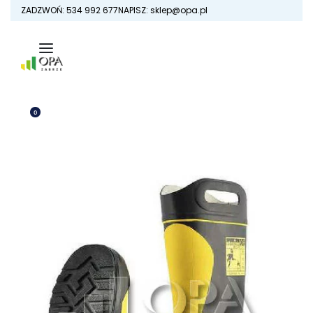
Skip
ZADZWOŃ: 534 992 677
NAPISZ: sklep@opa.pl
to
content
0
OTWÓRZ
KOSZYK
ZALOGUJ
SIĘ