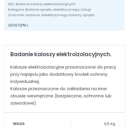
kaloszy
Badanie kaloszy elektroizolacyjnych
elektroizolacyjnych
Kategorie:
Badanie sprzętu dielektrycznego
,
Usługi
Znaczniki:
badanie
,
dielektrycznego
,
kaloszy
,
sprzętu
UDOSTĘPNIJ
Badanie kaloszy elektroizolacyjnych.
Kalosze elektroizolacyjne przeznaczone do pracy
przy napięciu jako dodatkowy środek ochrony
indywidualnej.
Kalosze przeznaczone do zakładania na inne
obuwie wewnętrzne (bezpieczne, ochronne lub
zawodowe).
0,5 kg
WAGA