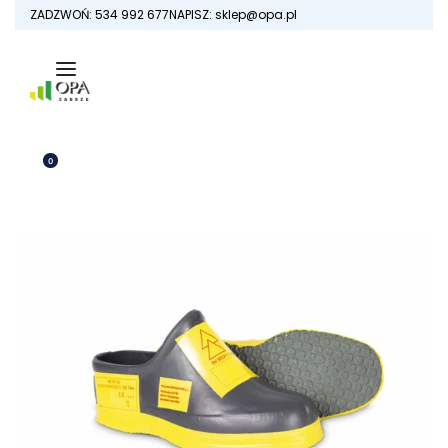
Skip
ZADZWOŃ: 534 992 677
NAPISZ: sklep@opa.pl
to
content
0
OTWÓRZ
KOSZYK
ZALOGUJ
SIĘ