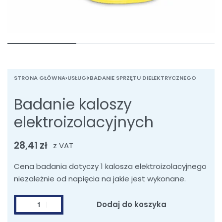
STRONA GŁÓWNA
›
USŁUGI
›
BADANIE SPRZĘTU DIELEKTRYCZNEGO
Badanie kaloszy
elektroizolacyjnych
28,41
zł
z VAT
Cena badania dotyczy 1 kalosza elektroizolacyjnego
niezależnie od napięcia na jakie jest wykonane.
ilość
Dodaj do koszyka
Badanie