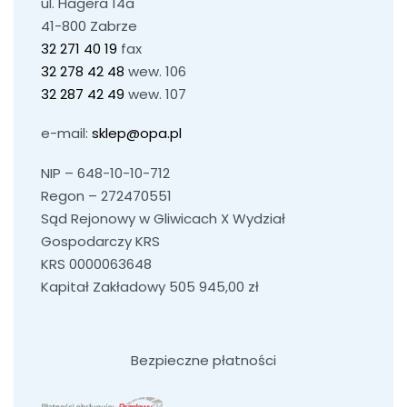
ul. Hagera 14a
41-800 Zabrze
32 271 40 19
fax
32 278 42 48
wew. 106
32 287 42 49
wew. 107
e-mail:
sklep@opa.pl
NIP – 648-10-10-712
Regon – 272470551
Sąd Rejonowy w Gliwicach X Wydział
Gospodarczy KRS
KRS 0000063648
Kapitał Zakładowy 505 945,00 zł
Bezpieczne płatności